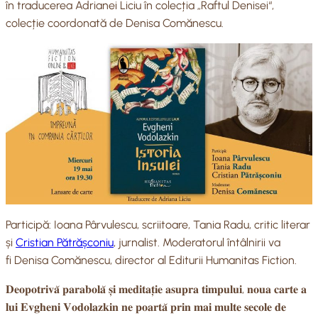
în traducerea Adrianei Liciu în colecția „Raftul Denisei“,
colecție coordonată de Denisa Comănescu.
Participă: Ioana Pârvulescu, scriitoare, Tania Radu, critic literar
și
Cristian Pătrășconiu
, jurnalist. Moderatorul întâlnirii va
fi Denisa Comănescu, director al Editurii Humanitas Fiction.
𝐃𝐞𝐨𝐩𝐨𝐭𝐫𝐢𝐯𝐚̆ 𝐩𝐚𝐫𝐚𝐛𝐨𝐥𝐚̆ 𝐬̦𝐢 𝐦𝐞𝐝𝐢𝐭𝐚𝐭̦𝐢𝐞 𝐚𝐬𝐮𝐩𝐫𝐚 𝐭𝐢𝐦𝐩𝐮𝐥𝐮𝐢, 𝐧𝐨𝐮𝐚 𝐜𝐚𝐫𝐭𝐞 𝐚
𝐥𝐮𝐢 𝐄𝐯𝐠𝐡𝐞𝐧𝐢 𝐕𝐨𝐝𝐨𝐥𝐚𝐳𝐤𝐢𝐧 𝐧𝐞 𝐩𝐨𝐚𝐫𝐭𝐚̆ 𝐩𝐫𝐢𝐧 𝐦𝐚𝐢 𝐦𝐮𝐥𝐭𝐞 𝐬𝐞𝐜𝐨𝐥𝐞 𝐝𝐞