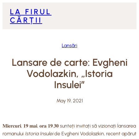
Skip
LA FIRUL
to
CĂRȚII
content
Lansări
Lansare de carte: Evgheni
Vodolazkin, „Istoria
Insulei”
May 19, 2021
𝐌𝐢𝐞𝐫𝐜𝐮𝐫𝐢, 𝟏𝟗 𝐦𝐚𝐢, 𝐨𝐫𝐚 𝟏𝟗.𝟑𝟎 sunteți invitați să vizionați lansarea
romanului
Istoria Insulei
de Evgheni Vodolazkin, recent apărut