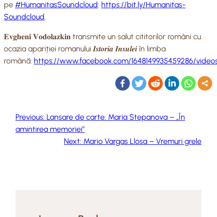
pe
#HumanitasSoundcloud
:
https://bit.ly/Humanitas-
Soundcloud
.
𝐄𝐯𝐠𝐡𝐞𝐧𝐢 𝐕𝐨𝐝𝐨𝐥𝐚𝐳𝐤𝐢𝐧 transmite un salut cititorilor români cu
ocazia apariției romanului 𝑰𝒔𝒕𝒐𝒓𝒊𝒂 𝑰𝒏𝒔𝒖𝒍𝒆𝒊 în limba
română:
https://www.facebook.com/1648149935459286/vide
Previous:
Lansare de carte: Maria Stepanova – „În
amintirea memoriei”
Next:
Mario Vargas Llosa – Vremuri grele