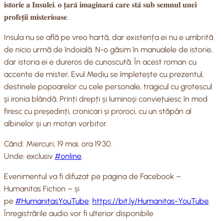
𝐢𝐬𝐭𝐨𝐫𝐢𝐞 𝐚 𝐈𝐧𝐬𝐮𝐥𝐞𝐢, 𝐨 𝐭̦𝐚𝐫𝐚̆ 𝐢𝐦𝐚𝐠𝐢𝐧𝐚𝐫𝐚̆ 𝐜𝐚𝐫𝐞 𝐬𝐭𝐚̆ 𝐬𝐮𝐛 𝐬𝐞𝐦𝐧𝐮𝐥 𝐮𝐧𝐞𝐢
𝐩𝐫𝐨𝐟𝐞𝐭̦𝐢𝐢 𝐦𝐢𝐬𝐭𝐞𝐫𝐢𝐨𝐚𝐬𝐞.
Insula nu se află pe vreo hartă, dar existența ei nu e umbrită
de nicio urmă de îndoială. N-o găsim în manualele de istorie,
dar istoria ei e dureros de cunoscută. În acest roman cu
accente de mister, Evul Mediu se împletește cu prezentul,
destinele popoarelor cu cele personale, tragicul cu grotescul
și ironia blândă. Prinți drepți și luminoși conviețuiesc în mod
firesc cu președinți, cronicari și proroci, cu un stăpân al
albinelor și un motan vorbitor.
Când: Miercuri, 19 mai, ora 19:30.
Unde: exclusiv
#online
.
Evenimentul va fi difuzat pe pagina de Facebook –
Humanitas Fiction – și
pe
#HumanitasYouTube
:
https://bit.ly/Humanitas-YouTube
.
Înregistrările audio vor fi ulterior disponibile