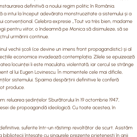
nstaurarea definitivă a noului regim politic în România.
ră a intui la început adevărata monstruozitate a sistemului și a
sului convențional. Celebra expresie ,,Tout va très bien, madame
egii pentru viitor, o îndeamnă pe Monica să disimuleze, să se
trul urmăririi continue.
ul vechii școli (ce devine un imens front propagandistic) și al
Reflecțiile economice invadează contemplația. Zilele se epuizează
tatea locuinței îi este maculata, violentată, iar cercul se strânge
ent al lui Eugen Lovinescu. În momentele cele mai dificile,
nților sistemului. Spaima despărțirii definitive le conferă
pot produce.
m: reluarea ședințelor Sburătorului în 19 octombrie 1947,
a presei de propoagandă ideologică. Cu toate acestea, în
finitive, suferite într-un răstimp revoltător de scurt. Asistăm
 a bibliotecii înțesate cu singurele prezențe prietenești în anii