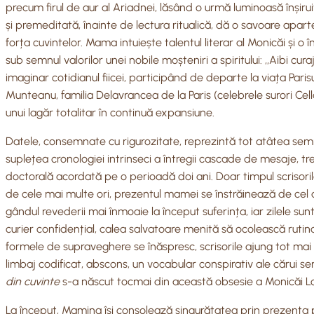
precum firul de aur al Ariadnei, lăsând o urmă luminoasă înșirui
și premeditată, înainte de lectura ritualică, dă o savoare aparte
forța cuvintelor. Mama intuiește talentul literar al Monicăi și o 
sub semnul valorilor unei nobile moșteniri a spiritului: ,,Aibi cu
imaginar cotidianul fiicei, participând de departe la viața Paris
Munteanu, familia Delavrancea de la Paris (celebrele surori Cell
unui lagăr totalitar în continuă expansiune.
Datele, consemnate cu rigurozitate, reprezintă tot atâtea semne
suplețea cronologiei intrinseci a întregii cascade de mesaje, t
doctorală acordată pe o perioadă doi ani. Doar timpul scrisoril
de cele mai multe ori, prezentul mamei se înstrăinează de cel al 
gândul revederii mai înmoaie la început suferința, iar zilele s
curier confidențial, calea salvatoare menită să ocolească rutina
formele de supraveghere se înăspresc, scrisorile ajung tot mai d
limbaj codificat, abscons, un vocabular conspirativ ale cărui se
din cuvinte
s-a născut tocmai din această obsesie a Monicăi L
La început, Mamina își consolează singurătatea prin prezența pri