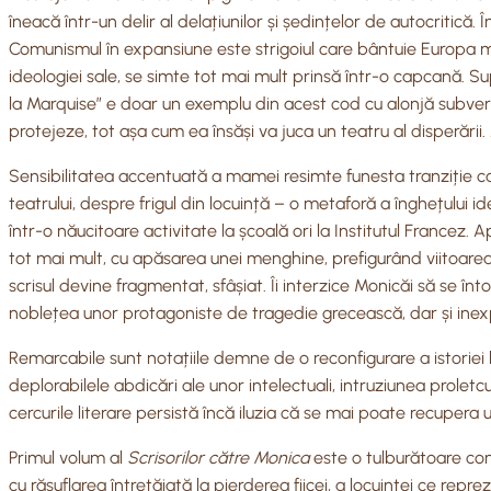
îneacă într-un delir al delațiunilor și ședințelor de autocritică
Comunismul în expansiune este strigoiul care bântuie Europa mai 
ideologiei sale, se simte tot mai mult prinsă într-o capcană. Su
la Marquise” e doar un exemplu din acest cod cu alonjă subversi
protejeze, tot așa cum ea însăși va juca un teatru al disperări
Sensibilitatea accentuată a mamei resimte funesta tranziție ca 
teatrului, despre frigul din locuință – o metaforă a înghețului 
într-o năucitoare activitate la școală ori la Institutul Francez. 
tot mai mult, cu apăsarea unei menghine, prefigurând viitoarea 
scrisul devine fragmentat, sfâșiat. Îi interzice Monicăi să se în
noblețea unor protagoniste de tragedie grecească, dar și inexp
Remarcabile sunt notațiile demne de o reconfigurare a istoriei 
deplorabilele abdicări ale unor intelectuali, intruziunea prolet
cercurile literare persistă încă iluzia că se mai poate recupera u
Primul volum al
Scrisorilor către Monica
este o tulburătoare conf
cu răsuflarea întretăiată la pierderea fiicei, a locuinței ce repre