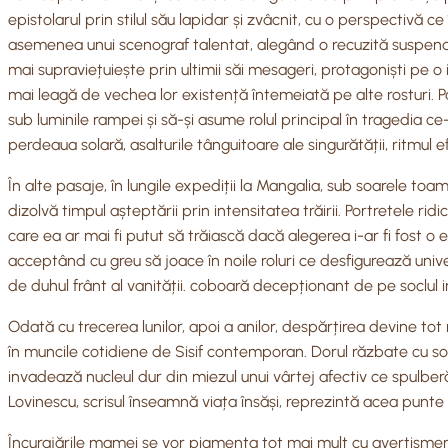
epistolarul prin stilul său lapidar și zvâcnit, cu o perspectivă 
asemenea unui scenograf talentat, alegând o recuzită suspendat
mai supraviețuiește prin ultimii săi mesageri, protagoniști pe o 
mai leagă de vechea lor existență întemeiată pe alte rosturi. Pâ
sub luminile rampei și să-și asume rolul principal în tragedia c
perdeaua solară, asalturile tânguitoare ale singurătății, ritmul e
În alte pasaje, în lungile expediții la Mangalia, sub soarele to
dizolvă timpul așteptării prin intensitatea trăirii. Portretele r
care ea ar mai fi putut să trăiască dacă alegerea i-ar fi fost o e
acceptând cu greu să joace în noile roluri ce desfigurează uni
de duhul frânt al vanității. coboară decepționant de pe soclul i
Odată cu trecerea lunilor, apoi a anilor, despărțirea devine 
în muncile cotidiene de Sisif contemporan. Dorul răzbate cu sono
invadează nucleul dur din miezul unui vârtej afectiv ce spulberă 
Lovinescu, scrisul înseamnă viața însăși, reprezintă acea punt
Încurajările mamei se vor pigmenta tot mai mult cu avertismente