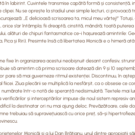
tă în labirint. Cuvintele transmise capătă formă și consistență, 
 clipei. Nu se oprește la stadiul unei simple lecturi, ci provoacă 
încurajează: ,,E delicioasă scrisoarea ta, micul meu vârtej!” Totuș
raj, orice s’ar întâmpla; fii dreaptă, cinstită, mândră; toată puter
ului, alături de chipuri fantasmatice ce-i hașurează amintirile: G
a, Pica și Riri). Presimte însă că libertatea Monicăi e o himeră a
 fixe în organizarea acestui neobișnuit desant confesiv, strunind
rebuie să amintim că prima scrisoare datează din 9 și 10 septemb
or pare să mai guverneze ritmul existenței. Discontinuu, în aștep
fiicei. Ziua plecării se multiplică la nesfârșit, ca o obsesie ce c
unt numărate într-o notă de speranță nedisimulată. Textele mai l
 verificărilor și interceptărilor impuse de noul sistem represiv a
ificil la destinatar ori nu mai ajung deloc. Prevăzătoare, cele do
mne trebuiau să supraviețuiască cu orice preț, să-și hipertrofieze
ovinescu.
etenelor Monicăi și a lui Dan Brătianu, unul dintre apropiații să