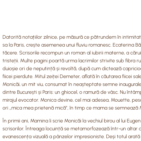
Datorită notațiilor zilnice, pe măsură ce pătrundem în intimit
sa la Paris, crește asemenea unui fluviu romanesc. Ecaterina Băl
tăcere. Scrisorile recompun un roman al iubirii materne, a cărui e
tristeții. Multe pagini poartă urma lacrimilor strivite sub fibr
duioșie ori de neputință și revoltă, după cum dictează capricioa
fiicei pierdute. Mitul zeiței Demeter, aflată în căutarea fiicei 
Monicăi, un mit viu, consumat în neașteptate semne inaugurale. 
dintre București și Paris: un ghiocel, o ramură de vâsc. Nu întâ
mirajul evocator. Monica devine, cel mai adesea, Mouette, pescăr
ori ,,mica mea prietenă mică”, în timp ce mama se semnează Ma
În primii ani, Mamina îi scrie Monicăi la vechiul birou al lui E
scrisorilor. Întreaga locuință se metamorfozează într-un alta
evanescența vizuală a pânzelor impresioniste. Deși totul arată sc