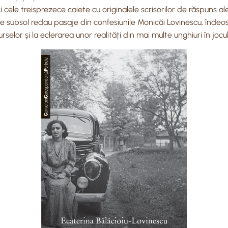
 cele treisprezece caiete cu originalele scrisorilor de răspuns 
de subsol redau pasaje din confesiunile Monicăi Lovinescu, îndeo
elor și la eclerarea unor realități din mai multe unghiuri în jocul 