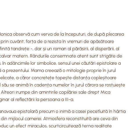
. Monica observă cum verva de la începuturi, de după plecarea
, prin cuvânt, forța de a rezista în vremuri de apăsătoare
ită tandrețe -, dar și un roman al părăsirii, al disperării, al
nui calvar matern. Rândurile consemnate atent sunt strigăte de
în adâncimile lor simbolice, sensul unei căutări epistolare a
ntă a prezentului. Mama creează o mitologie proprie în jurul
delicate, a căror concretețe topește distanța copleșitoare
sul său se animă în cadența numelor în jurul cărora se rostuiește
Alteori irumpe din amintirile copilăriei sale drept Mica
 al reflectării la persoana a III-a.
 canavaua epistolară precum o inimă a casei pecetluită în hârtia
din mijlocul camerei. Atmosfera reconstituită are ceva din
roduc un efect miraculos, scurtcircuitează terna realitate