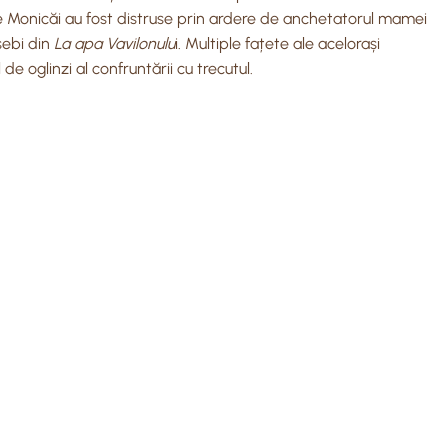
ale Monicăi au fost distruse prin ardere de anchetatorul mamei
sebi din
La apa Vavilonulu
i. Multiple fațete ale acelorași
de oglinzi al confruntării cu trecutul.