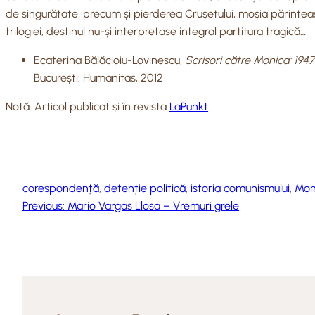
de singurătate, precum și pierderea Crușetului, moșia părintească 
trilogiei, destinul nu-și interpretase integral partitura tragică…
Ecaterina Bălăcioiu-Lovinescu,
Scrisori către Monica: 1947
București: Humanitas, 2012
Notă. Articol publicat și în revista
LaPunkt
.
corespondență
, 
detenție politică
, 
istoria comunismului
, 
Mon
Previous:
Mario Vargas Llosa – Vremuri grele