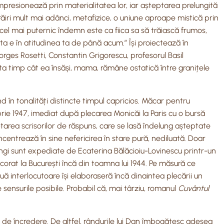
impresionează prin materialitatea lor, iar așteptarea prelungită
trăiri mult mai adânci, metafizice, o uniune aproape mistică prin
i, cel mai puternic îndemn este ca fiica sa să trăiască frumos,
ea ta e în atitudinea ta de până acum.” Își proiectează în
eorges Rosetti, Constantin Grigorescu, profesorul Basil
tâta timp cât ea însăși, mama, rămâne ostatică între granițele
 în tonalități distincte timpul capricios. Măcar pentru
rie 1947, imediat după plecarea Monicăi la Paris cu o bursă
tarea scrisorilor de răspuns, care se lasă îndelung așteptate
oncentrează în sine nefericirea în stare pură, nediluată. Doar
ungi sunt expediate de Ecaterina Bălăcioiu-Lovinescu printr-un
ncorat la București încă din toamna lui 1944. Pe măsură ce
uă interlocutoare își elaboraseră încă dinaintea plecării un
 sensurile posibile. Probabil că, mai târziu, romanul
Cuvântul
i de încredere. De altfel, rândurile lui Dan îmbogățesc adesea