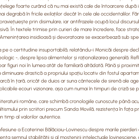
. Înțelege foarte curând că nu mai există cale de întoarcere după i
degrabă în fricile exilaților decât în cele ale occidentalilor. Fă
praviețuiește prin disimulare, iar antifrazele ocupă locul discur
vă. În textele trimise prin curieri de mare încredere, face strat
i. Amenințarea insidioasă și devoratoare se exacerbează sub spec
pe o certitudine insuportabilă, relatându-i Monicăi despre declin
ideologic -, despre lipsa alimentelor și raționalizarea generală. 
Apar figuri noi în lumea atât de familiară altădată. Până și proximi
diminuare drastică a propriului spațiu locativ din fostul apartam
toarcă în țară, oricât de duios ar suna cântecele de sirenă ale age
licabile ecouri vizionare, așa cum numai în timpuri de criză se 
literaturii române, care schimbă cronologiile cunoscute până acu
cultismului prin scriitori precum Sanda Movilă, rezistența în faț
n timp al valorilor autentice.
esiune a Ecaterinei Bălăcioiu-Lovinescu despre marile pierderi de
zenta semnul stabilității și al moștenirii intelectuale lovinesciene,