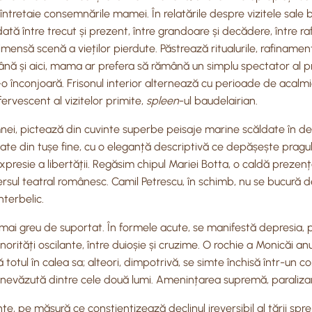
ce întretaie consemnările mamei. În relatările despre vizitele sale
ă între trecut și prezent, între grandoare și decădere, între r
imensă scenă a vieților pierdute. Păstrează ritualurile, rafinament
nă și aici, mama ar prefera să rămână un simplu spectator al propr
e-o înconjoară. Frisonul interior alternează cu perioade de acalmi
fervescent al vizitelor primite,
spleen
-ul baudelairian.
amnei, pictează din cuvinte superbe peisaje marine scăldate în des
idicate din tușe fine, cu o eleganță descriptivă ce depășește prag
xpresie a libertății. Regăsim chipul Mariei Botta, o caldă prezență
versul teatral românesc. Camil Petrescu, în schimb, nu se bucură
nterbelic.
tot mai greu de suportat. În formele acute, se manifestă depres
rități oscilante, între duioșie și cruzime. O rochie a Monicăi an
totul în calea sa; alteori, dimpotrivă, se simte închisă într-un co
e nevăzută dintre cele două lumi. Amenințarea supremă, paraliza
, pe măsură ce conștientizează declinul ireversibil al țării spr