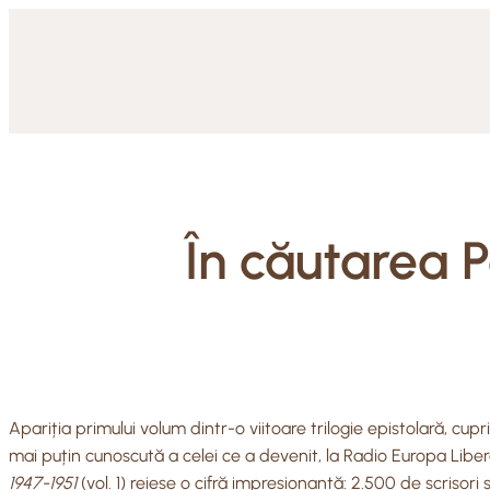
Skip
to
content
În căutarea P
Apariția primului volum dintr-o viitoare trilogie epistolară, cup
mai puțin cunoscută a celei ce a devenit, la Radio Europa Liber
1947-1951
(vol. 1) reiese o cifră impresionantă: 2.500 de scrisori ș