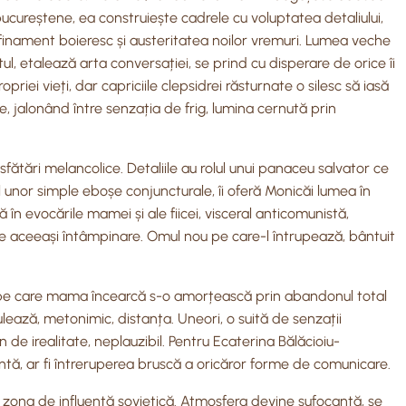
 bucureștene, ea construiește cadrele cu voluptatea detaliului,
afinament boieresc și austeritatea noilor vremuri. Lumea veche
ul, etalează arta conversației, se prind cu disperare de orice îi
iei vieți, dar capriciile clepsidrei răsturnate o silesc să iasă
e, jalonând între senzația de frig, lumina cernută prin
fătări melancolice. Detaliile au rolul unui panaceu salvator ce
ul unor simple eboșe conjuncturale, îi oferă Monicăi lumea în
 în evocările mamei și ale fiicei, visceral anticomunistă,
 de aceeași întâmpinare. Omul nou pe care-l întrupează, bântuit
ia, pe care mama încearcă s-o amorțească prin abandonul total
ulează, metonimic, distanța. Uneori, o suită de senzații
n de irealitate, neplauzibil. Pentru Ecaterina Bălăcioiu-
ntă, ar fi întreruperea bruscă a oricăror forme de comunicare.
e zona de influență sovietică. Atmosfera devine sufocantă, se