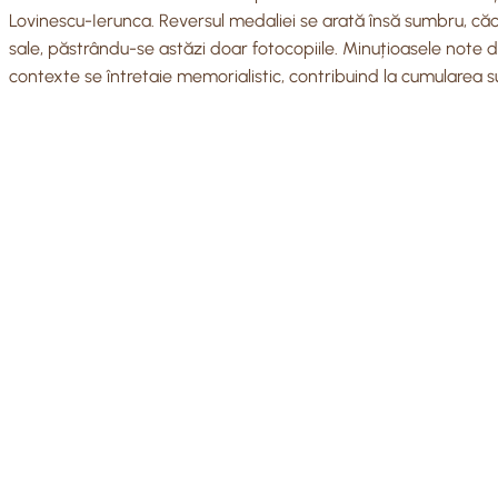
Lovinescu-Ierunca. Reversul medaliei se arată însă sumbru, căci
sale, păstrându-se astăzi doar fotocopiile. Minuțioasele note 
contexte se întretaie memorialistic, contribuind la cumularea surs