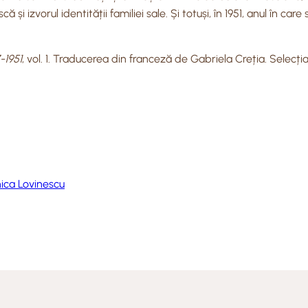
și izvorul identității familiei sale. Și totuși, în 1951, anul în ca
-1951
, vol. 1. Traducerea din franceză de Gabriela Creția. Selecți
ica Lovinescu