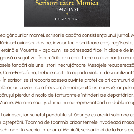
atea gândurilor mamei, scrisorile capătă consistența unui jurnal
ăcioiu-Lovinescu devine, involuntar, o scriitoare ce-și regăsește
roină e Mouette – așa cum i se adresează fiicei în clipele de infin
a rugoasă a sugativei. Încercările prin care trece au rezonanța u
sele fandări ale unei istorii necruțătoare. Mesajele recuperează, 
sale, Cora-Persefona, trebuie recitit în oglinda violent desacraliza
În scrisori se strecoară adesea cuvinte profetice ori contururi 
mplător, un cuvânt cu o frecvență neobișnuită este
inimă
, iar pul
ușul pierdut dincolo de torturantele întinderi ale depărtărilor. 
mie, Mamina sau Ly, ultimul nume reprezentând un dublu imaginar
ugen Lovinescu, iar sunetul pendulului străpunge cu arcuiri solemne
r al așteptării. Toamnă de toamnă, crizantemele invadează masa 
himbat în vechiul interior al Monicăi, scrisorile ei de la Paris p