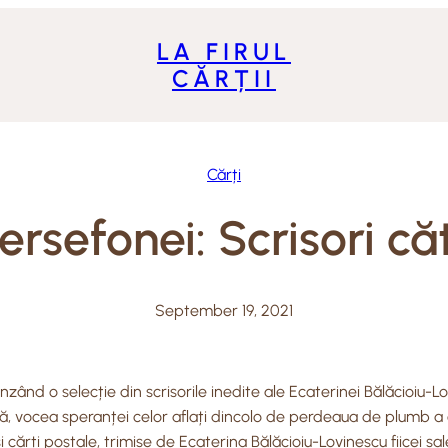
LA FIRUL
CĂRȚII
Cărți
ersefonei: Scrisori că
September 19, 2021
rinzând o selecție din scrisorile inedite ale Ecaterinei Bălăcioiu-
ă, vocea speranței celor aflați dincolo de perdeaua de plumb a c
i cărți poștale, trimise de Ecaterina Bălăcioiu-Lovinescu fiicei sale