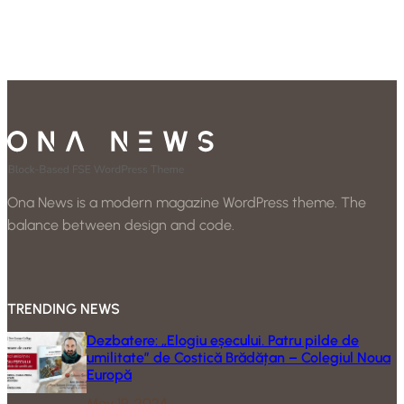
Ona News is a modern magazine WordPress theme. The
balance between design and code.
TRENDING NEWS
Dezbatere: „Elogiu eșecului. Patru pilde de
umilitate” de Costică Brădățan – Colegiul Noua
Europă
May 19, 2024