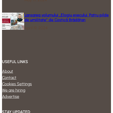
Lansarea volumului „Elogiu eșecului. Patru pilde
de umilitate” de Costică Brădățan
April 19, 2024
USEFUL LINKS
About
Contact
Cookies Settings
We are hiring
Advertise
STAY UPDATED