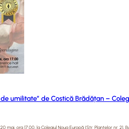
e de umilitate” de Costică Brădățan – Cole
0 mai, ora 17.00, la Colegiul Noua Europă (Str. Plantelor nr. 21, B