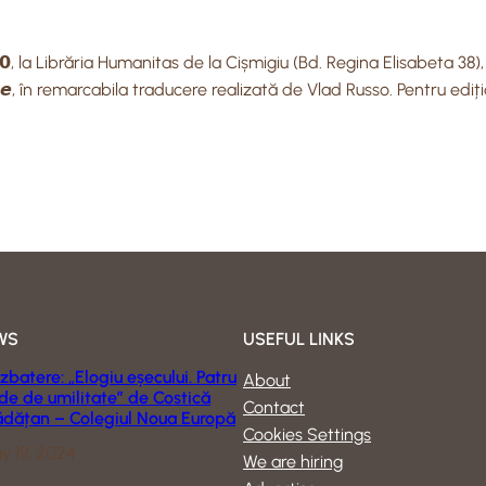
𝟵.𝟬𝟬, la Librăria Humanitas de la Cișmigiu (Bd. Regina Elisabeta 38
𝙡𝙞𝙩𝙖𝙩𝙚, în remarcabila traducere realizată de Vlad Russo. Pentru ediția în limb
WS
USEFUL LINKS
zbatere: „Elogiu eșecului. Patru
About
lde de umilitate” de Costică
Contact
ădățan – Colegiul Noua Europă
Cookies Settings
y 19, 2024
We are hiring