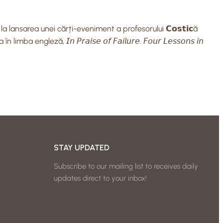
), la lansarea unei cărți-eveniment a profesorului 𝗖𝗼𝘀𝘁𝗶𝗰ă
a engleză, 𝘐𝘯 𝘗𝘳𝘢𝘪𝘴𝘦 𝘰𝘧 𝘍𝘢𝘪𝘭𝘶𝘳𝘦. 𝘍𝘰𝘶𝘳 𝘓𝘦𝘴𝘴𝘰𝘯𝘴 𝘪𝘯
STAY UPDATED
Subscribe to our mailing list to receives daily
updates direct to your inbox!