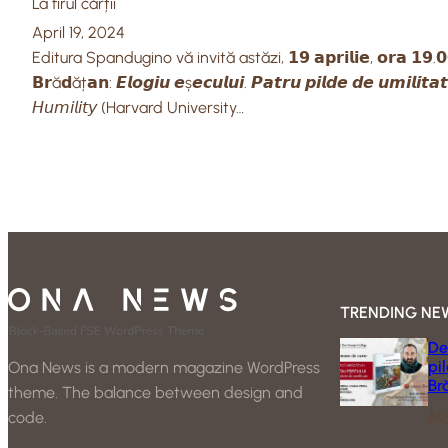
La firul cărții
April 19, 2024
Editura Spandugino vă invită astăzi, 𝟭𝟵 𝗮𝗽𝗿𝗶𝗹𝗶𝗲, 𝗼𝗿𝗮 
𝗕𝗿ă𝗱ăț𝗮𝗻: 𝙀𝙡𝙤𝙜𝙞𝙪 𝙚ș𝙚𝙘𝙪𝙡𝙪𝙞. 𝙋𝙖𝙩𝙧𝙪 𝙥𝙞𝙡𝙙𝙚 𝙙𝙚 𝙪𝙢𝙞
𝘏𝘶𝘮𝘪𝘭𝘪𝘵𝘺 (Harvard University…
TRENDING NE
De
pi
Ona News is a modern magazine WordPress
Br
theme. The balance between design and
code.
Ma