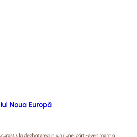
giul Noua Europă
ucurești), la dezbaterea în jurul unei cărți-eveniment a